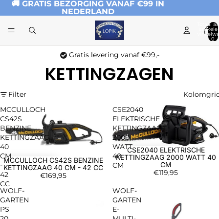
🚚 GRATIS BEZORGING VANAF €99 IN
NEDERLAND
Totaal aa
artikele
winkelwa
0
Gratis levering vanaf €99,-
KETTINGZAGEN
Filter
Kolomgri
MCCULLOCH
CSE2040
CS42S
ELEKTRISCHE
BENZINE
KETTINGZAAG
KETTINGZAAG
2000
40
WATT
CSE2040 ELEKTRISCHE
CM
40
KETTINGZAAG 2000 WATT 40
MCCULLOCH CS42S BENZINE
CM
-
CM
KETTINGZAAG 40 CM - 42 CC
€119,95
42
€169,95
CC
WOLF-
WOLF-
GARTEN
GARTEN
PS
E-
20
MULTI-