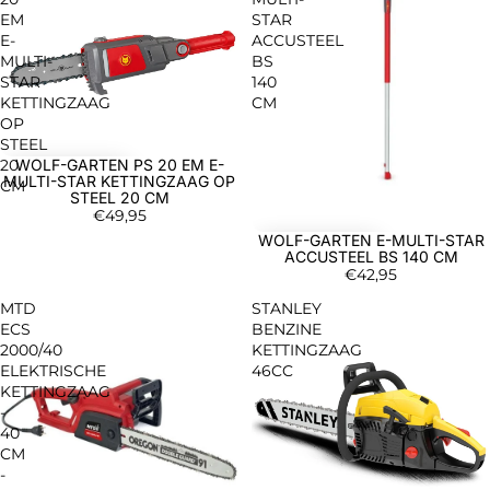
EM
STAR
E-
ACCUSTEEL
MULTI-
BS
STAR
140
KETTINGZAAG
CM
OP
STEEL
WOLF-GARTEN PS 20 EM E-
20
MULTI-STAR KETTINGZAAG OP
CM
STEEL 20 CM
€49,95
WOLF-GARTEN E-MULTI-STAR
ACCUSTEEL BS 140 CM
€42,95
MTD
STANLEY
ECS
BENZINE
2000/40
KETTINGZAAG
ELEKTRISCHE
46CC
KETTINGZAAG
-
40
CM
-