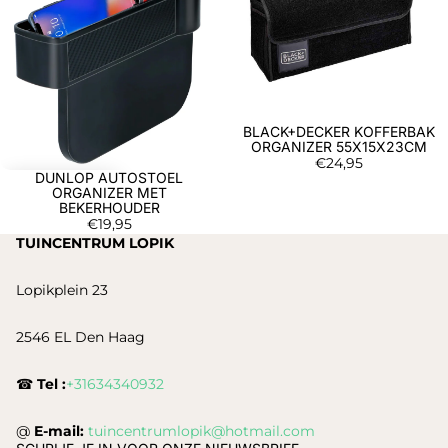
BLACK+DECKER KOFFERBAK
Uitverkocht
ORGANIZER 55X15X23CM
€24,95
DUNLOP AUTOSTOEL
ORGANIZER MET
BEKERHOUDER
€19,95
TUINCENTRUM LOPIK
Lopikplein 23
2546 EL Den Haag
☎
Tel :
+31634340932
@
E-mail:
tuincentrumlopik@hotmail.com