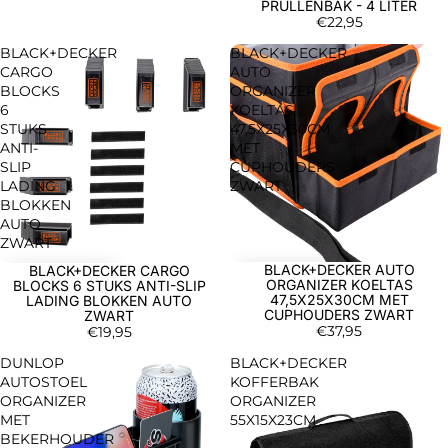
PRULLENBAK - 4 LITER
€22,95
BLACK+DECKER
BLACK+DECKER
CARGO
AUTO
BLOCKS
ORGANIZER
6
KOELTAS
STUKS
47,5X25X30CM
ANTI-
MET
SLIP
CUPHOUDERS
LADING
ZWART
BLOKKEN
AUTO
ZWART
BLACK+DECKER AUTO
BLACK+DECKER CARGO
ORGANIZER KOELTAS
BLOCKS 6 STUKS ANTI-SLIP
47,5X25X30CM MET
LADING BLOKKEN AUTO
CUPHOUDERS ZWART
ZWART
€37,95
€19,95
DUNLOP
BLACK+DECKER
AUTOSTOEL
KOFFERBAK
ORGANIZER
ORGANIZER
MET
55X15X23CM
BEKERHOUDER