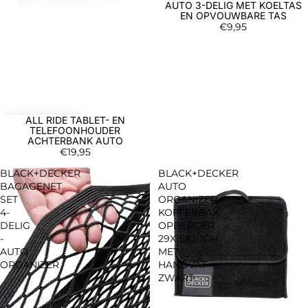
AUTO 3-DELIG MET KOELTAS
EN OPVOUWBARE TAS
€9,95
ALL RIDE TABLET- EN
TELEFOONHOUDER
ACHTERBANK AUTO
€19,95
BLACK+DECKER
BLACK+DECKER
BAGAGENET
AUTO
SET
ORGANIZER
4-
KOFFERBAK
DELIG
OPBERGER
-
29X15X30CM
AUTO
MET
ORGANIZER
HANDVAT
ZWART