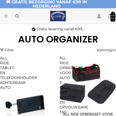
🚚 GRATIS BEZORGING VANAF €99 IN
NEDERLAND
Totaal aa
artikele
winkelwa
0
Gratis levering vanaf €99,-
AUTO ORGANIZER
Filter
Kolomgri
ALL
ALL
RIDE
RIDE
TABLET-
OPBERGSET
EN
VOOR
TELEFOONHOUDER
AUTO
ACHTERBANK
3-
AUTO
DELIG
MET
KOELTAS
EN
OPVOUWBARE
TAS
ALL RIDE OPBERGSET VOOR